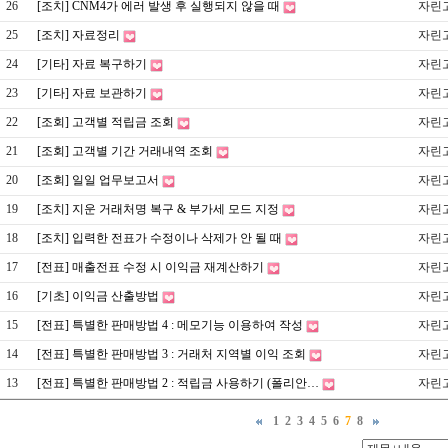
26
[조치] CNM4가 에러 발생 후 실행되지 않을 때
자린
25
[조치] 자료정리
자린
24
[기타] 자료 복구하기
자린
23
[기타] 자료 보관하기
자린
22
[조회] 고객별 적립금 조회
자린
21
[조회] 고객별 기간 거래내역 조회
자린
20
[조회] 일일 업무보고서
자린
19
[조치] 지운 거래처명 복구 & 부가세 모드 지정
자린
18
[조치] 입력한 전표가 수정이나 삭제가 안 될 때
자린
17
[전표] 매출전표 수정 시 이익금 재계산하기
자린
16
[기초] 이익금 산출방법
자린
15
[전표] 특별한 판매방법 4 : 메모기능 이용하여 작성
자린
14
[전표] 특별한 판매방법 3 : 거래처 지역별 이익 조회
자린
13
[전표] 특별한 판매방법 2 : 적립금 사용하기 (폴리안…
자린
1
2
3
4
5
6
7
8