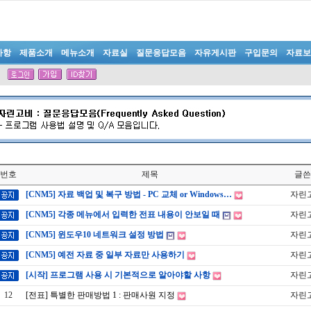
사항
제품소개
메뉴소개
자료실
질문응답모음
자유게시판
구입문의
자료보
번호
제목
글쓴
[CNM5] 자료 백업 및 복구 방법 - PC 교체 or Windows…
자린
[CNM5] 각종 메뉴에서 입력한 전표 내용이 안보일 때
자린
[CNM5] 윈도우10 네트워크 설정 방법
자린
[CNM5] 예전 자료 중 일부 자료만 사용하기
자린
[시작] 프로그램 사용 시 기본적으로 알아야할 사항
자린
12
[전표] 특별한 판매방법 1 : 판매사원 지정
자린