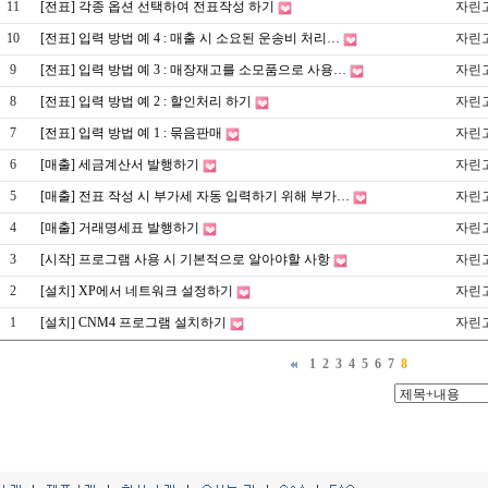
11
[전표] 각종 옵션 선택하여 전표작성 하기
자린
10
[전표] 입력 방법 예 4 : 매출 시 소요된 운송비 처리…
자린
9
[전표] 입력 방법 예 3 : 매장재고를 소모품으로 사용…
자린
8
[전표] 입력 방법 예 2 : 할인처리 하기
자린
7
[전표] 입력 방법 예 1 : 묶음판매
자린
6
[매출] 세금계산서 발행하기
자린
5
[매출] 전표 작성 시 부가세 자동 입력하기 위해 부가…
자린
4
[매출] 거래명세표 발행하기
자린
3
[시작] 프로그램 사용 시 기본적으로 알아야할 사항
자린
2
[설치] XP에서 네트워크 설정하기
자린
1
[설치] CNM4 프로그램 설치하기
자린
1
2
3
4
5
6
7
8