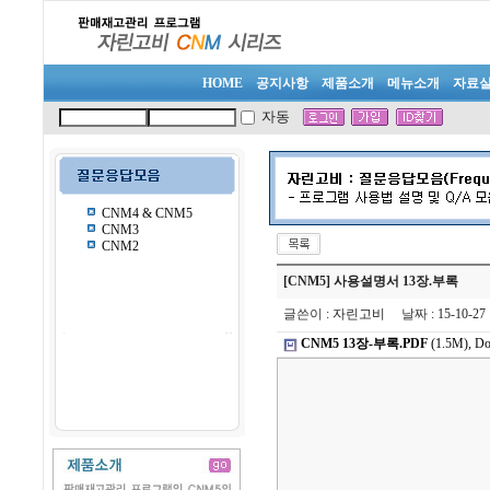
HOME
공지사항
제품소개
메뉴소개
자료
자동
CNM4 & CNM5
CNM3
CNM2
[CNM5] 사용설명서 13장.부록
글쓴이
:
자린고비
날짜
: 15-10-2
CNM5 13장-부록.PDF
(1.5M), Do