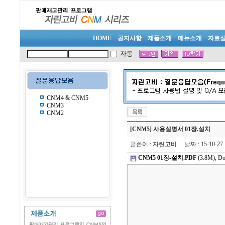
HOME
공지사항
제품소개
메뉴소개
자료
자동
CNM4 & CNM5
CNM3
CNM2
[CNM5] 사용설명서 01장.설치
글쓴이
:
자린고비
날짜
: 15-10-2
CNM5 01장-설치.PDF
(3.8M), Do