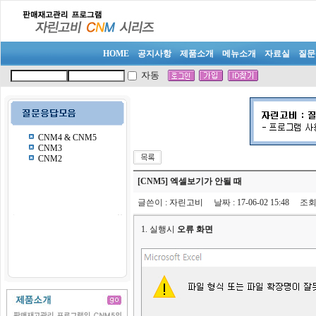
HOME
공지사항
제품소개
메뉴소개
자료실
질문
자동
CNM4 & CNM5
CNM3
CNM2
[CNM5] 엑셀보기가 안될 때
글쓴이
:
자린고비
날짜
: 17-06-02 15:48
조
1. 실행시
오류 화면