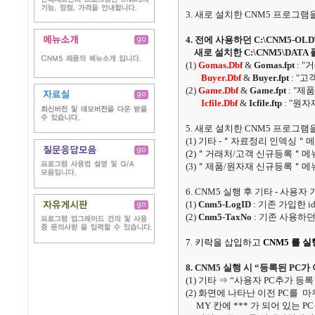
3. 새로 설치한 CNM5 프로그램
4. 전에 사용하던 C:\CNM5-O
새로 설치한 C:\CNM5\DATA
(1)
Gomas.Dbf
&
Gomas.fpt
: 
Buyer.Dbf
&
Buyer.fpt
: "고
(2)
Game.Dbf
&
Game.fpt
: "제
Icfile.Dbf
&
Icfile.ftp
: "원자
5. 새로 설치한 CNM5 프로그
(1) 기타 -＂자료정리 인덱싱＂
(2)＂거래처/고객 신규등록＂메
(3)＂제품/원자재 신규등록＂메
6. CNM5 실행 후 기타 - 사용자
(1)
Cnm5-LogID
: 기존 가입한 i
(2)
Cnm5-TaxNo
: 기존 사용하
7. 키락을 삽입하고
CNM5 를 실
8. CNM5 실행 시 “등록된 PC
(1) 기타 ⇒ “사용자 PC추가 등
(2) 화면에 나타난 이전 PC를 
MY 칸에 *** 가 되어 있는 P