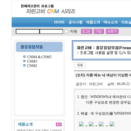
HOME
공지사항
제품소개
메뉴소개
자료
자동
CNM4 & CNM5
CNM3
CNM2
[조치] 각종 메뉴 내 색상이 이상한
글쓴이
:
자린고비
날짜
: 06-09-2
1. 원인 : WINDOWS내 제어판의
다른 구성표로 변경한 경우입
2. 해결 : 색 구성표(S)를 WIND
→
→
→