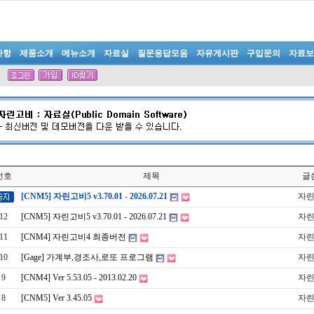
사항
제품소개
메뉴소개
자료실
질문응답모음
자유게시판
구입문의
자료보
번호
제목
글
[CNM5] 자린고비5 v3.70.01 - 2026.07.21
자
12
[CNM5] 자린고비5 v3.70.01 - 2026.07.21
자
11
[CNM4] 자린고비4 최종버전
자
10
[Gage] 가계부,경조사,로또 프로그램
자
9
[CNM4] Ver 5.53.05 - 2013.02.20
자
8
[CNM5] Ver 3.45.05
자